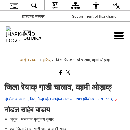
झारखण्ड सरकार
Government of Jharkhand
दुमका
DUMKA
जिला रेयाक् गा़डी चालाव, का़मी ओड़ाक्
आसो़ल साकाम
हा़टिञ्
जिला रेयाक् गा़डी चालाव, का़मी ओड़ाक्
सो़ड़ोक बाञ्चाव ला़गित् जिला़ ओ़ल कागो़ज साकाम गाथाव (पीडीएफ 5.30 MB)
नोडल साहेब बाडाय
ञुतूमः- मानोतान मृत्युंजय कुमार
हुदा़ जिला़ रेयाक् गा़डी चालाव कामी सांहेब