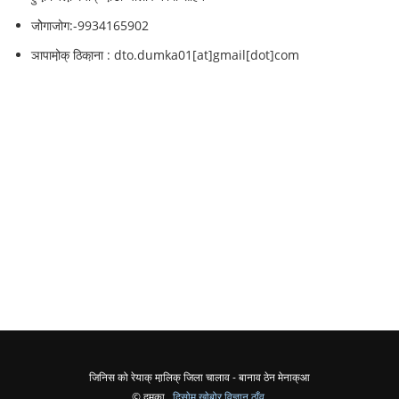
जोेगाजोग:-9934165902
ञापामो़क् ठिका़ना : dto.dumka01[at]gmail[dot]com
जिनिस को रेयाक् मा़लिक् जिला चालाव - बानाव ठेन मेनाक्आ
© दुमका ,
दिसा़ेम खा़ेबो़र विज्ञान ठाँव
,