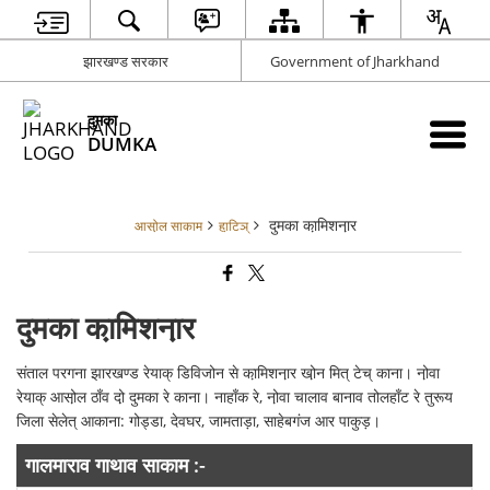
झारखण्ड सरकार
Government of Jharkhand
दुमका
DUMKA
दुमका का़मिशना़र
आसो़ल साकाम
हा़टिञ्
दुमका का़मिशना़र
संताल परगना झारखण्ड रेयाक् डिविजोन से का़मिशना़र खो़न मित् टेच् काना। नो़वा
रेयाक् आसो़ल ठाँव दो़ दुमका रे काना। नाहाँक रे, नो़वा चालाव बानाव तोलहाँट रे तुरूय
जिला सेलेत् आकाना: गोड्डा, देवघर, जामताड़ा, साहेबगंज आर पाकुड़।
गालमाराव गाथाव साकाम :-