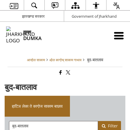
झारखण्ड सरकार
Government of Jharkhand
दुमका
DUMKA
बुद-बातलाव
आसो़ल साकाम
ओ़ल कागा़ेच् साकाम गाथाव
बुद-बातलाव
हा़टिञ लेका ते कागो़ज साकाम बाछाव
Filter