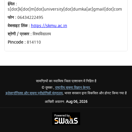
ईमेल :
s[dot]k[dot]m[dot]university[dot]dumka[at]gmail[dot]com
फोन :
06434222495
वेबसाइट लिंक :
https://skmu.ac.in
श्रेणी / प्रकार :
विश्वविद्यालय
Pincode :
814110
सामग्रियों का स्वामित्व जिला प्रशासन में निहित है
© दुमका ,
राष्ट्रीय सूचना विज्ञान केन्द्र
,
इलेक्ट्रॉनिक्स और सूचना प्रौद्योगिकी मंत्रालय
, भारत सरकार द्वारा विकसित और होस्ट किया गया है
आखिरी अद्यतन:
Aug 06, 2026