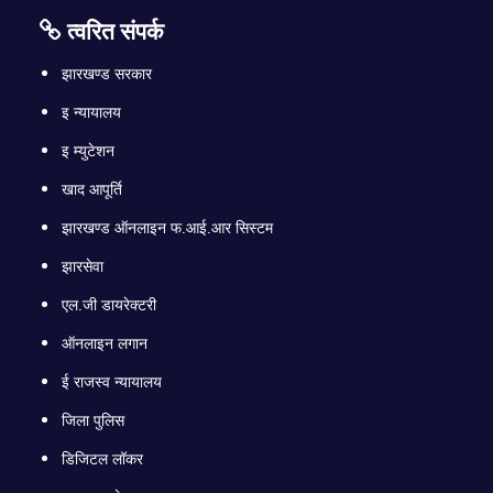
त्वरित संपर्क
झारखण्ड सरकार
इ न्यायालय
इ म्युटेशन
खाद आपूर्ति
झारखण्ड ऑनलाइन फ.आई.आर सिस्टम
झारसेवा
एल.जी डायरेक्टरी
ऑनलाइन लगान
ई राजस्व न्यायालय
जिला पुलिस
डिजिटल लॉकर